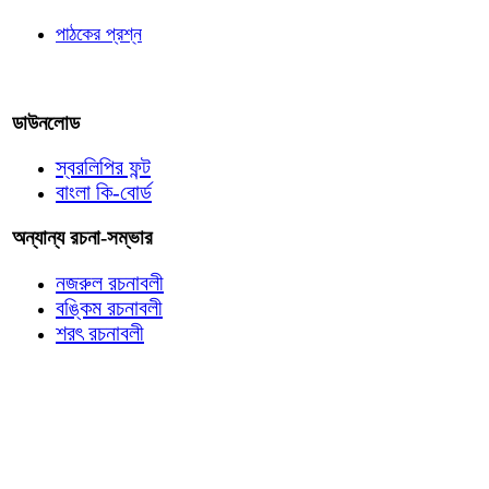
পাঠকের প্রশ্ন
আমাদের লিখুন
ডাউনলোড
স্বরলিপির ফন্ট
বাংলা কি-বোর্ড
অন্যান্য রচনা-সম্ভার
নজরুল রচনাবলী
বঙ্কিম রচনাবলী
শরৎ রচনাবলী