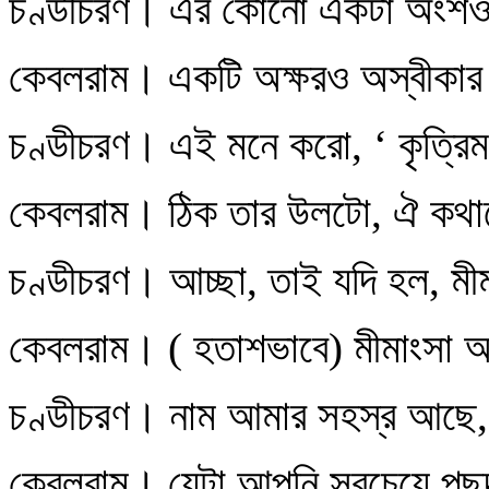
চণ্ডীচরণ। এর কোনো একটা অংশও 
কেবলরাম। একটি অক্ষরও অস্বীকার
চণ্ডীচরণ। এই মনে করো, ‘ কৃত্রিম 
কেবলরাম। ঠিক তার উলটো, ঐ কথাত
চণ্ডীচরণ। আচ্ছা, তাই যদি হল, মী
কেবলরাম। ( হতাশভাবে) মীমাংসা 
চণ্ডীচরণ। নাম আমার সহস্র আছে, ক
কেবলরাম। যেটা আপনি সবচেয়ে পছন