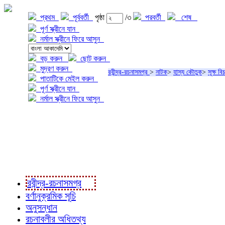
প্রথম
পূর্ববর্তী
পৃষ্ঠা
/৩
পরবর্তী
শেষ
পূর্ণ স্ক্রীনে যান
নর্মাল স্ক্রীনে ফিরে আসুন
বড় করুন
ছোট করুন
মুদ্রণ করুন
রবীন্দ্র-রচনাসমগ্র
>
নাটক
>
হাস্য কৌতুক
>
সূক্ষ বি
পাতাটিকে মেইল করুন
পূর্ণ স্ক্রীনে যান
নর্মাল স্ক্রীনে ফিরে আসুন
প্রকল্প সম্বন্ধে
প্রকল্প রূপায়ণে
রবীন্দ্র-রচনাবলী
রবীন্দ্র-রচনাসমগ্র
বর্ণানুক্রমিক সূচি
অনুসন্ধান
রচনাবলীর অধিতথ্য