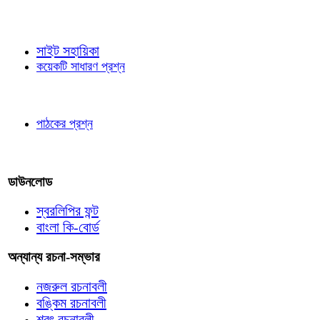
জ্ঞাতব্য বিষয়
সাইট সহায়িকা
কয়েকটি সাধারণ প্রশ্ন
পাঠকের চোখে
পাঠকের প্রশ্ন
আমাদের লিখুন
ডাউনলোড
স্বরলিপির ফন্ট
বাংলা কি-বোর্ড
অন্যান্য রচনা-সম্ভার
নজরুল রচনাবলী
বঙ্কিম রচনাবলী
শরৎ রচনাবলী