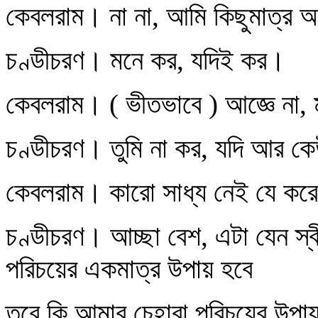
কেবলরাম। না না, আমি কিছুমাত্র অ
চণ্ডীচরণ। মনে কর, যদিই কর।
কেবলরাম। ( ভীতভাবে ) আজ্ঞে না,
চণ্ডীচরণ। তুমি না কর, যদি আর ক
কেবলরাম। কারো সাধ্য নেই যে ক
চণ্ডীচরণ। আচ্ছা বেশ, এটা যেন স
পরিচয়ের একমাত্র উপায় হবে
তবে কি আমার চেহারা পরিচয়ের উপা