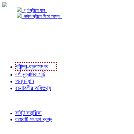
পূর্ণ স্ক্রীনে যান
নর্মাল স্ক্রীনে ফিরে আসুন
প্রকল্প সম্বন্ধে
প্রকল্প রূপায়ণে
রবীন্দ্র-রচনাবলী
রবীন্দ্র-রচনাসমগ্র
বর্ণানুক্রমিক সূচি
অনুসন্ধান
রচনাবলীর অধিতথ্য
জ্ঞাতব্য বিষয়
সাইট সহায়িকা
কয়েকটি সাধারণ প্রশ্ন
পাঠকের চোখে