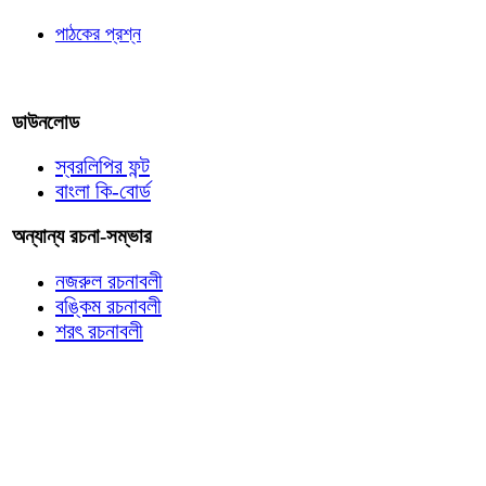
পাঠকের প্রশ্ন
আমাদের লিখুন
ডাউনলোড
স্বরলিপির ফন্ট
বাংলা কি-বোর্ড
অন্যান্য রচনা-সম্ভার
নজরুল রচনাবলী
বঙ্কিম রচনাবলী
শরৎ রচনাবলী