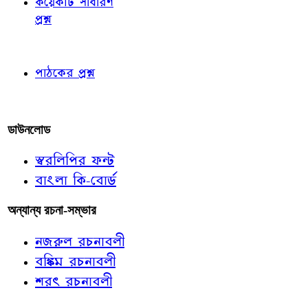
কয়েকটি সাধারণ
প্রশ্ন
পাঠকের চোখে
পাঠকের প্রশ্ন
আমাদের লিখুন
ডাউনলোড
স্বরলিপির ফন্ট
বাংলা কি-বোর্ড
অন্যান্য রচনা-সম্ভার
নজরুল রচনাবলী
বঙ্কিম রচনাবলী
শরৎ রচনাবলী