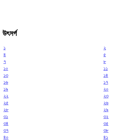
উৎসর্গ
১
২
৪
৫
৭
৮
১০
১১
১৩
১৪
১৬
১৭
১৯
২০
২২
২৩
২৫
২৬
২৮
২৯
৩১
৩২
৩৪
৩৫
৩৭
৩৮
৪০
৪১