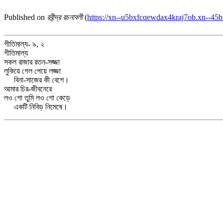
Published on
রবীন্দ্র রচনাবলী
(
https://xn--u5bxfcqewdax4kraj7ob.xn--45b
গীতিমাল্য- ৯, ২
গীতিমাল্য
সকল রাজার রতন-সজ্জা
লুকিয়ে গেল পেয়ে লজ্জা
বিনা-সাজের কী বেশে।
আমার চির-জীবনেরে
লও গো তুমি লও গো কেড়ে
একটি নিবিড় নিমেষে।