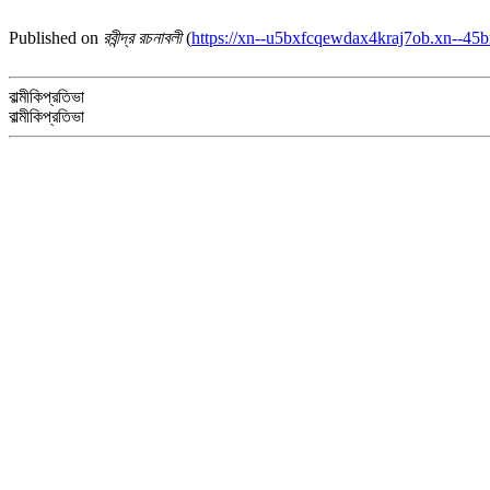
Published on
রবীন্দ্র রচনাবলী
(
https://xn--u5bxfcqewdax4kraj7ob.xn--45b
বাল্মীকিপ্রতিভা
বাল্মীকিপ্রতিভা