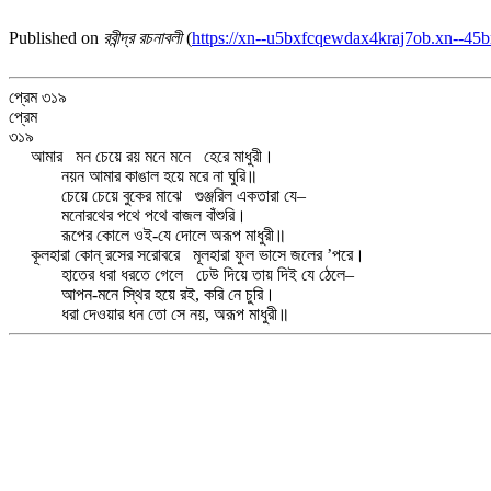
Published on
রবীন্দ্র রচনাবলী
(
https://xn--u5bxfcqewdax4kraj7ob.xn--45b
প্রেম ৩১৯
প্রেম
৩১৯
আমার মন চেয়ে রয় মনে মনে হেরে মাধুরী।
নয়ন আমার কাঙাল হয়ে মরে না ঘুরি॥
চেয়ে চেয়ে বুকের মাঝে গুঞ্জরিল একতারা যে–
মনোরথের পথে পথে বাজল বাঁশুরি।
রূপের কোলে ওই-যে দোলে অরূপ মাধুরী॥
কূলহারা কোন্‌ রসের সরোবরে মূলহারা ফুল ভাসে জলের ’পরে।
হাতের ধরা ধরতে গেলে ঢেউ দিয়ে তায় দিই যে ঠেলে–
আপন-মনে স্থির হয়ে রই, করি নে চুরি।
ধরা দেওয়ার ধন তো সে নয়, অরূপ মাধুরী॥