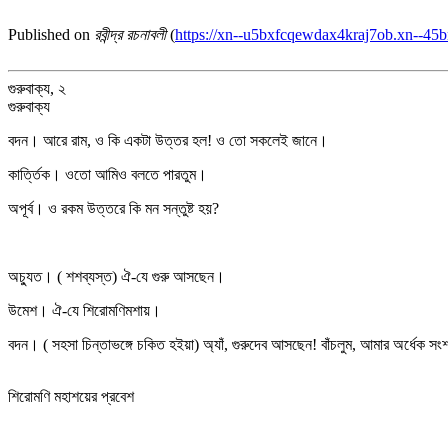
Published on
রবীন্দ্র রচনাবলী
(
https://xn--u5bxfcqewdax4kraj7ob.xn--45b
গুরুবাক্য, ২
গুরুবাক্য
বদন। আরে রাম, ও কি একটা উত্তর হল! ও তো সকলেই জানে।
কার্ত্তিক। ওতো আমিও বলতে পারতুম।
অপূর্ব। ও রকম উত্তরে কি মন সন্তুষ্ট হয়?
অচ্যুত। ( শশব্যস্ত) ঐ-যে গুরু আসছেন।
উমেশ। ঐ-যে শিরোমণিমশায়।
বদন। ( সহসা চিন্তাভঙ্গে চকিত হইয়া) অ্যাঁ, গুরুদেব আসছেন! বাঁচলুম, আমার অর্ধেক স
শিরোমণি মহাশয়ের প্রবেশ