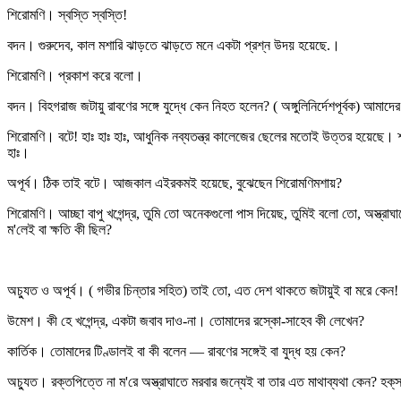
শিরোমণি। স্বস্তি স্বস্তি!
বদন। গুরুদেব, কাল মশারি ঝাড়তে ঝাড়তে মনে একটা প্রশ্ন উদয় হয়েছে.।
শিরোমণি। প্রকাশ করে বলো।
বদন। বিহগরাজ জটায়ু রাবণের সঙ্গে যুদ্ধে কেন নিহত হলেন? ( অঙ্গুলিনির্দেশপূর্বক) আমাদের 
শিরোমণি। বটে! হাঃ হাঃ হাঃ, আধুনিক নব্যতন্ত্র কালেজের ছেলের মতোই উত্তর হয়েছে। শাস
হাঃ।
অপূর্ব। ঠিক তাই বটে। আজকাল এইরকমই হয়েছে, বুঝেছেন শিরোমণিমশায়?
শিরোমণি। আচ্ছা বাপু খগেন্দ্র, তুমি তো অনেকগুলো পাস দিয়েছ, তুমিই বলো তো, অস্ত্রাঘা
ম'লেই বা ক্ষতি কী ছিল?
অচ্যুত ও অপূর্ব। ( গভীর চিন্তার সহিত) তাই তো, এত দেশ থাকতে জটায়ুই বা মরে কেন!
উমেশ। কী হে খগেন্দ্র, একটা জবাব দাও-না। তোমাদের রস্কো-সাহেব কী লেখেন?
কার্তিক। তোমাদের টিণ্ডালই বা কী বলেন — রাবণের সঙ্গেই বা যুদ্ধ হয় কেন?
অচ্যুত। রক্তপিত্তে না ম'রে অস্ত্রাঘাতে মরবার জন্যেই বা তার এত মাথাব্যথা কেন? হক্‌