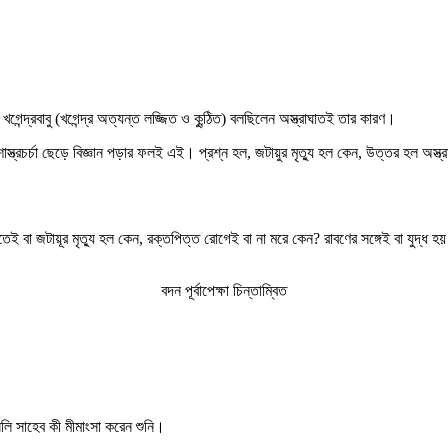
খগেন্দ্রবাবু (খগেন্দ্র অত্যন্ত লজ্জিত ও কুন্ঠিত) বলছিলেন অস্ত্রাঘাতই তার কারণ।
্ত্রচর্চা ছেড়ে বিজ্ঞান পড়ার ফলই এই। প্রশ্ন হল, জটায়ুর মৃত্যু হল কেন, উত্তর হল অস্ত
তেই বা জটায়ূর মৃত্যু হল কেন, রক্তপিত্ত রোগেই বা না মরে কেন? রাবণের সঙ্গেই বা যুদ্ধ
বদন পূর্বাপেক্ষা চিন্তাম্বিত
সলি সাহেব কী মীমাংসা করেন শুনি।