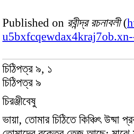
Published on
রবীন্দ্র রচনাবলী
(
h
u5bxfcqewdax4kraj7ob.xn-
চিঠিপত্র ৯, ১
চিঠিপত্র ৯
চিরঞ্জীবেষু
ভায়া, তোমার চিঠিতে কিঞ্চিৎ উষ্মা
তোমাদের রক্তের তেজ আছে; মাঝে ম