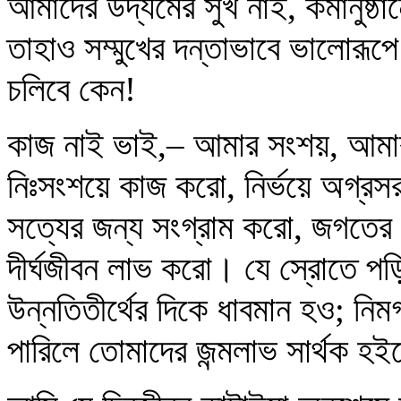
আমাদের উদ্যমের সুখ নাই, কর্মানুষ্
তাহাও সম্মুখের দন্তাভাবে ভালোরূ
চলিবে কেন!
কাজ নাই ভাই,– আমার সংশয়, আমার 
নিঃসংশয়ে কাজ করো, নির্ভয়ে অগ্রসর
সত্যের জন্য সংগ্রাম করো, জগতের 
দীর্ঘজীবন লাভ করো। যে স্রোতে প
উন্নতিতীর্থের দিকে ধাবমান হও; নিম
পারিলে তোমাদের জন্মলাভ সার্থক হইব