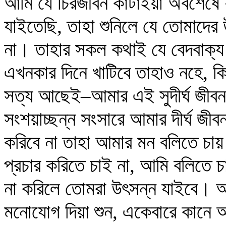
আমি যে চিরজীবন কাটাইয়া অবশেষে য
যাইতেছি, তাহা শুনিলে যে তোমাদের
না। তাহার সকল কথাই যে বেদবাক্য 
এখনকার দিনে খাটিবে তাহাও নহে, কিন
সত্য আছেই–আমার এই সুদীর্ঘ জীবন ক
সংশয়াচ্ছন্ন সংসারে আমার দীর্ঘ জীব
করিবে না তাহা আমার মন বলিতে চা
প্রচার করিতে চাই না, আমি বলিতে
না করিলে তোমরা উৎসন্ন যাইবে। 
মনোযোগ দিয়া শুন, একেবারে কানে আ