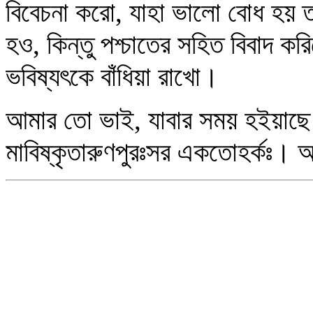
বিবেচনা করো, যাহা ভালো বোধ হয় ত
হও, কিন্তু পশ্চাতের সহিত বিবাদ কর
ভবিষ্যৎকে বাঁধিয়া রাখো।
আমার তো ভাই, যাবার সময় হইয়াছে
মাবিষ্কৃতারুণপুরঃসর একতোহর্কঃ। 