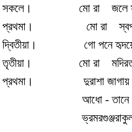
সকলে। মো রা জলে স্থলে ক
প্রথমা। মো রা স্বপন রচ
দ্বিতীয়া। গো পনে হৃদয়ে প
তৃতীয়া। মো রা মদিরতরঙ্গ 
প্রথমা। দুরাশা জাগায় প্রা
আধো - তানে ভাঙা 
ভ্রমরগুঞ্জরাকুল বকুল