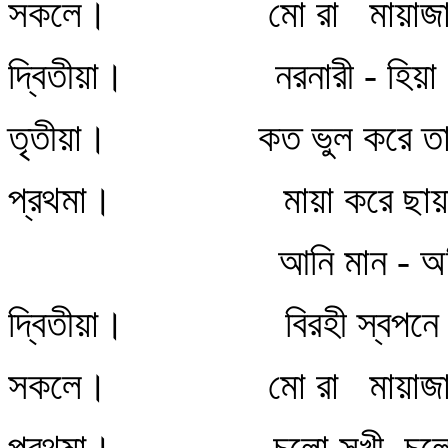
সকলে। মো রা মায়াজাল 
দ্বিতীয়া। নরনারী - হিয়া মো 
তৃতীয়া। কত ভুল করে তারা,
প্রথমা। মায়া করে ছায়া ফে
আনি মান - অভি
দ্বিতীয়া। বিরহী স্বপনে পা
সকলে। মো রা মায়াজাল 
প্রথমা। চলো সখী, চল