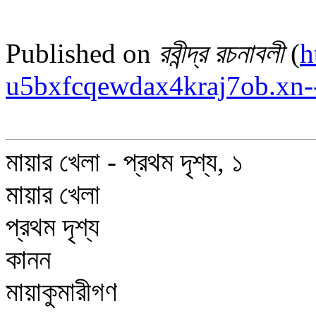
Published on
রবীন্দ্র রচনাবলী
(
h
u5bxfcqewdax4kraj7ob.xn-
মায়ার খেলা - প্রথম দৃশ্য, ১
মায়ার খেলা
প্রথম দৃশ্য
কানন
মায়াকুমারীগণ