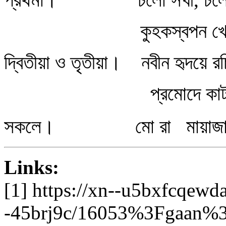
কুহকস্বপন খেলা খে
দ্বিতীয়া ও তৃতীয়া। নবীন হৃদয়ে র
প্রমোদে কাটাব নব ব
সকলে। মো রা মায়াজাল 
Links:
[1] https://xn--u5bxfcqewd
-45brj9c/16053%3Fgaan%