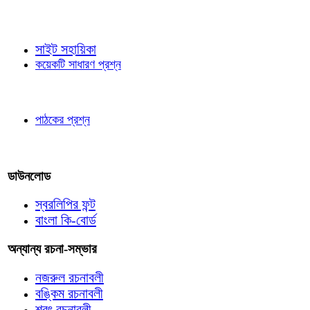
জ্ঞাতব্য বিষয়
সাইট সহায়িকা
কয়েকটি সাধারণ প্রশ্ন
পাঠকের চোখে
পাঠকের প্রশ্ন
আমাদের লিখুন
ডাউনলোড
স্বরলিপির ফন্ট
বাংলা কি-বোর্ড
অন্যান্য রচনা-সম্ভার
নজরুল রচনাবলী
বঙ্কিম রচনাবলী
শরৎ রচনাবলী