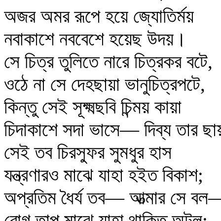
অজর অমর রূপে হয়ে জ্যোতির্ময়
নবাকাশে নববেশে হয়েছ উদয়।
সে চিত্র তুলিতে নারে চিত্রকর বটে,
ওঠে না সে দেহছায়া ভানুচিত্রপটে,
কিন্তু সেই সূক্ষ্মছবি চিন্ময় কায়া
চিদাকাশে সদা ভাসে— দিব্য তার ছা
সেই তব চিরস্ফুর সুমধুর হাস
যন্ত্রণারও মাঝে যাহা হইত বিকাশ;
অপ্রতিম ধৈর্য তব— আত্মার সে বল
রোগ তাপ মাঝে যাহা থাকিত অটল;