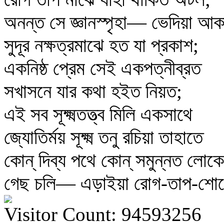
অনন্ত সে জ্ঞানস্পৃহা— ভেদিয়া আ
সুদূর নক্ষত্রমাঝে হত যা প্রকাশ;
একনিষ্ঠ প্রেম সেই একপত্নীব্রত
সখাসনে যার কথা হইত নিয়ত;
এই সব সূক্ষ্মতত্ত্ব মিলি একসাথে
জ্যোতির্ময় সূক্ষ্ম তনু রচিয়া তাহাতে
কোন্‌ দিব্য পথে কোন্‌ সমুন্নত লোকে
গেছ চলি— এড়াইয়া রোগ-তাপ-শো
Visitor Count: 94593256