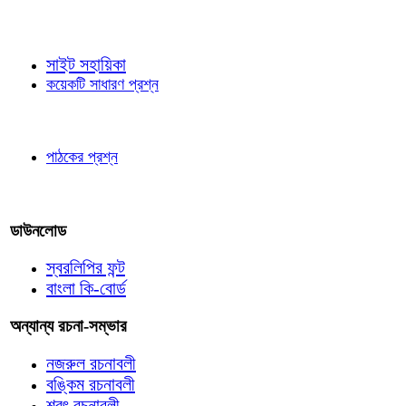
জ্ঞাতব্য বিষয়
সাইট সহায়িকা
কয়েকটি সাধারণ প্রশ্ন
পাঠকের চোখে
পাঠকের প্রশ্ন
আমাদের লিখুন
ডাউনলোড
স্বরলিপির ফন্ট
বাংলা কি-বোর্ড
অন্যান্য রচনা-সম্ভার
নজরুল রচনাবলী
বঙ্কিম রচনাবলী
শরৎ রচনাবলী