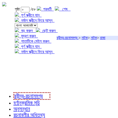
পৃষ্ঠা
/৫৮
পরবর্তী
শেষ
পূর্ণ স্ক্রীনে যান
নর্মাল স্ক্রীনে ফিরে আসুন
বড় করুন
ছোট করুন
মুদ্রণ করুন
রবীন্দ্র-রচনাসমগ্র
>
নাটক
>
নাটক
>
রাজা
পাতাটিকে মেইল করুন
পূর্ণ স্ক্রীনে যান
নর্মাল স্ক্রীনে ফিরে আসুন
প্রকল্প সম্বন্ধে
প্রকল্প রূপায়ণে
রবীন্দ্র-রচনাবলী
রবীন্দ্র-রচনাসমগ্র
বর্ণানুক্রমিক সূচি
অনুসন্ধান
রচনাবলীর অধিতথ্য