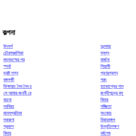
কল্পনা
উৎসর্গ
দুঃসময়
চৌরপঞ্চাশিকা
স্বপ্ন
মদনভস্মের পর
মার্জনা
স্পর্ধা
পিয়াসী
ভ্রষ্ট লগ্ন
প্রণয়প্রশ্ন
বঙ্গলক্ষী
শরৎ
ভিক্ষায়াং নৈব নৈব চ
হতভাগ্যের গান
সে আমার জননী রে
জগদীশচন্দ্র বসু
যাচনা
বিদায়
নববিরহ
লজ্জিতা
মানসপ্রতিমা
সংকোচ
সকরুণা
বিবাহমঙ্গল
প্রকাশ
উন্নতিলক্ষণ
বিদায়
বর্ষশেষ