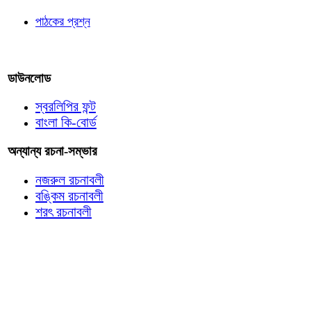
পাঠকের প্রশ্ন
আমাদের লিখুন
ডাউনলোড
স্বরলিপির ফন্ট
বাংলা কি-বোর্ড
অন্যান্য রচনা-সম্ভার
নজরুল রচনাবলী
বঙ্কিম রচনাবলী
শরৎ রচনাবলী