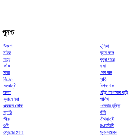
পুনশ্চ
উৎসর্গ
ভূমিকা
নাটক
নূতন কাল
পত্র
পুকুর-ধারে
ফাঁক
বাসা
সুন্দর
শেষ দান
বিচ্ছেদ
স্মৃতি
সহযাত্রী
বিশ্বশোক
বালক
ছেঁড়া কাগজের ঝুড়ি
ক্যামেলিয়া
শালিখ
একজন লোক
খেলনার মুক্তি
খ্যাতি
বাঁশি
ভীরু
তীর্থযাত্রী
শুচি
রঙরেজিনী
প্রেমের সোনা
স্নানসমাপন