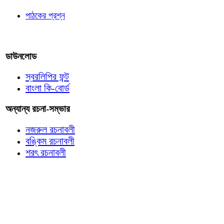
পাঠকের প্রশ্ন
আমাদের লিখুন
ডাউনলোড
স্বরলিপির ফন্ট
বাংলা কি-বোর্ড
অন্যান্য রচনা-সম্ভার
নজরুল রচনাবলী
বঙ্কিম রচনাবলী
শরৎ রচনাবলী