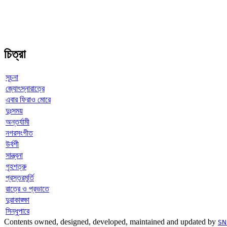
চিত্রা
সূচনা
জ্যোৎস্নারাত্রে
এবার ফিরাও মোরে
দুঃসময়
অন্তর্যামী
নগরসংগীত
উর্বশী
সান্ত্বনা
গৃহশত্রু
প্রস্তরমূর্তি
রাত্রে ও প্রভাতে
দুরাকাঙ্ক্ষা
সিন্ধুপারে
Contents owned, designed, developed, maintained and updated by
SN