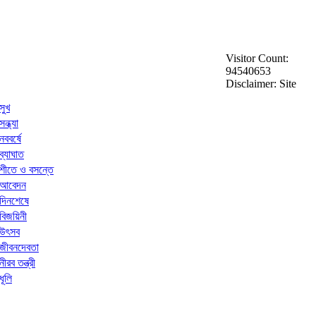
Visitor Count:
94540653
Disclaimer: Site
সুখ
সন্ধ্যা
নববর্ষে
ব্যাঘাত
শীতে ও বসন্তে
আবেদন
দিনশেষে
বিজয়িনী
উৎসব
জীবনদেবতা
নীরব তন্ত্রী
ধূলি