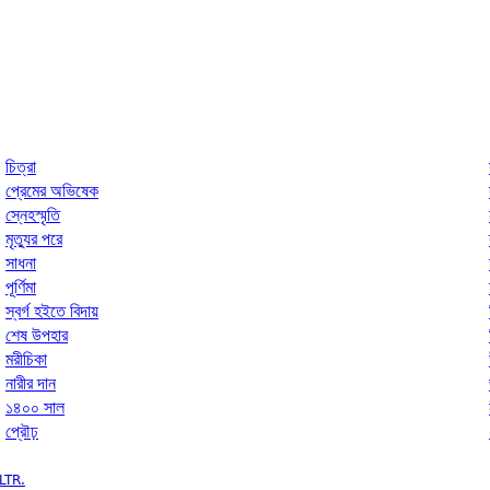
চিত্রা
প্রেমের অভিষেক
স্নেহস্মৃতি
মৃত্যুর পরে
সাধনা
পূর্ণিমা
স্বর্গ হইতে বিদায়
শেষ উপহার
মরীচিকা
নারীর দান
১৪০০ সাল
প্রৌঢ়
LTR.