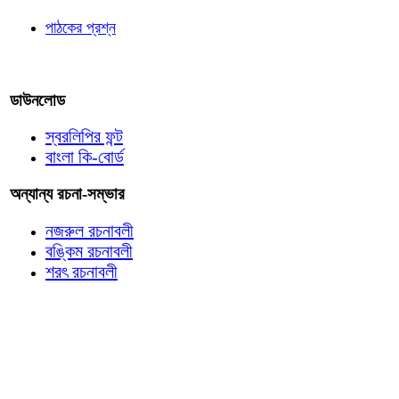
পাঠকের প্রশ্ন
আমাদের লিখুন
ডাউনলোড
স্বরলিপির ফন্ট
বাংলা কি-বোর্ড
অন্যান্য রচনা-সম্ভার
নজরুল রচনাবলী
বঙ্কিম রচনাবলী
শরৎ রচনাবলী