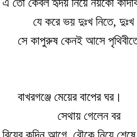
এ তো কেবল হৃদয় নিয়ে নয়কো কাঁদা
যে করে ভয় দুঃখ নিতে, দুঃখ 
সে কাপুরুষ কেনই আসে পৃথিবীত
বাখরগঞ্জে মেয়ের বাপের ঘর।
সেথায় গেলেন বর
বিয়ের কদিন আগে, বৌকে নিয়ে শেষে