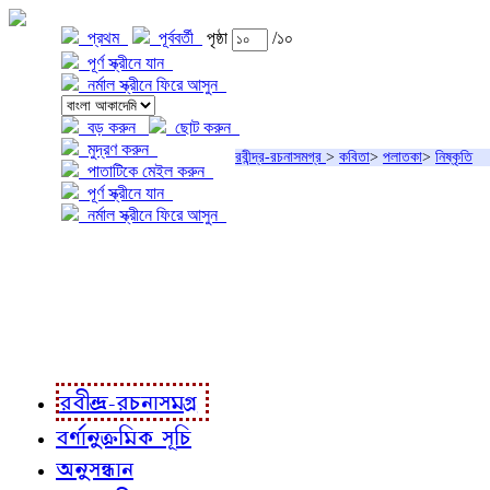
প্রথম
পূর্ববর্তী
পৃষ্ঠা
/১০
পূর্ণ স্ক্রীনে যান
নর্মাল স্ক্রীনে ফিরে আসুন
বড় করুন
ছোট করুন
মুদ্রণ করুন
রবীন্দ্র-রচনাসমগ্র
>
কবিতা
>
পলাতকা
>
নিষ্কৃতি
পাতাটিকে মেইল করুন
পূর্ণ স্ক্রীনে যান
নর্মাল স্ক্রীনে ফিরে আসুন
প্রকল্প সম্বন্ধে
প্রকল্প রূপায়ণে
রবীন্দ্র-রচনাবলী
রবীন্দ্র-রচনাসমগ্র
বর্ণানুক্রমিক সূচি
অনুসন্ধান