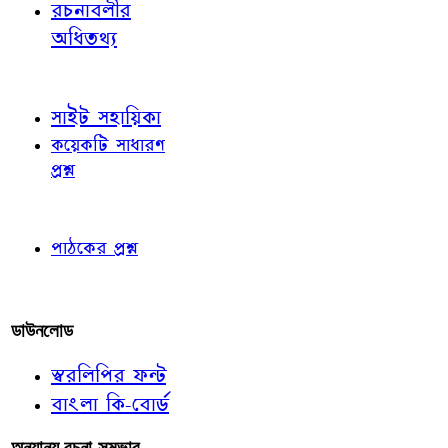
রচনাবলীর
অধিতথ্য
জ্ঞাতব্য বিষয়
সাইট সহায়িকা
কয়েকটি সাধারণ
প্রশ্ন
পাঠকের চোখে
পাঠকের প্রশ্ন
আমাদের লিখুন
ডাউনলোড
স্বরলিপির ফন্ট
বাংলা কি-বোর্ড
অন্যান্য রচনা-সম্ভার