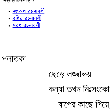
নজরুল রচনাবলী
বঙ্কিম রচনাবলী
শরৎ রচনাবলী
পলাতকা
ছেড়ে লজ্জাভয়
কন্যা তখন নিঃসংকো
বাপের কাছে গিয়