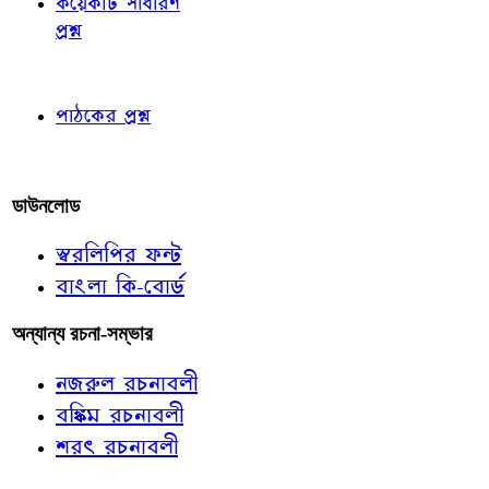
কয়েকটি সাধারণ
প্রশ্ন
পাঠকের চোখে
পাঠকের প্রশ্ন
আমাদের লিখুন
ডাউনলোড
স্বরলিপির ফন্ট
বাংলা কি-বোর্ড
অন্যান্য রচনা-সম্ভার
নজরুল রচনাবলী
বঙ্কিম রচনাবলী
শরৎ রচনাবলী