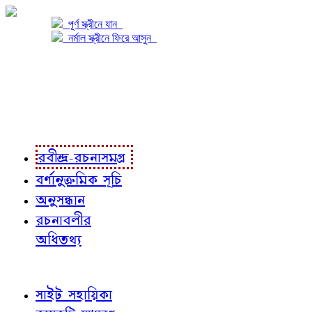
পূর্ণ স্ক্রীনে যান
নর্মাল স্ক্রীনে ফিরে আসুন
প্রকল্প সম্বন্ধে
প্রকল্প রূপায়ণে
রবীন্দ্র-রচনাবলী
রবীন্দ্র-রচনাসমগ্র
বর্ণানুক্রমিক সূচি
অনুসন্ধান
রচনাবলীর
অধিতথ্য
জ্ঞাতব্য বিষয়
সাইট সহায়িকা