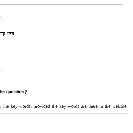
য়।
নিয়ে দেব।
ব।
the quotation?
g the key-words, provided the key-words are there in the website.