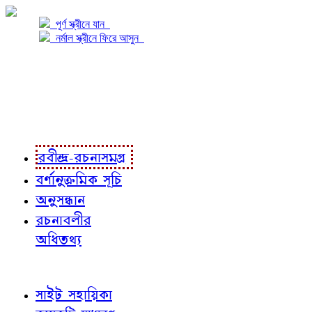
পূর্ণ স্ক্রীনে যান
নর্মাল স্ক্রীনে ফিরে আসুন
প্রকল্প সম্বন্ধে
প্রকল্প রূপায়ণে
রবীন্দ্র-রচনাবলী
রবীন্দ্র-রচনাসমগ্র
বর্ণানুক্রমিক সূচি
অনুসন্ধান
রচনাবলীর
অধিতথ্য
জ্ঞাতব্য বিষয়
সাইট সহায়িকা