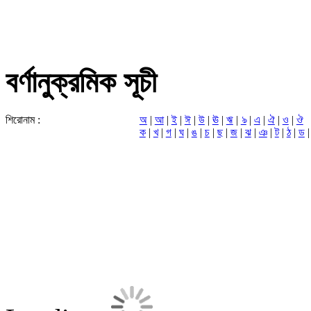
বর্ণানুক্রমিক সূচী
শিরোনাম :
অ
|
আ
|
‌ই
|
ঈ
|
উ
|
ঊ
|
ঋ
|
ঌ
|
এ
|
ঐ
|
ও
|
ঔ
ক
|
খ
|
গ
|
ঘ
|
ঙ
|
চ
|
ছ
|
জ
|
ঝ
|
ঞ
|
ট
|
ঠ
|
ড
|