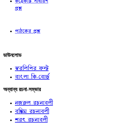
কয়েকটি সাধারণ
প্রশ্ন
পাঠকের চোখে
পাঠকের প্রশ্ন
আমাদের লিখুন
ডাউনলোড
স্বরলিপির ফন্ট
বাংলা কি-বোর্ড
অন্যান্য রচনা-সম্ভার
নজরুল রচনাবলী
বঙ্কিম রচনাবলী
শরৎ রচনাবলী