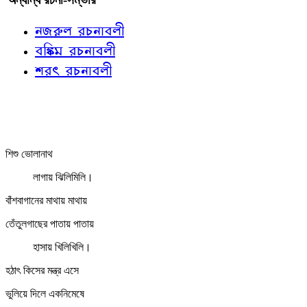
নজরুল রচনাবলী
বঙ্কিম রচনাবলী
শরৎ রচনাবলী
শিশু ভোলানাথ
লাগায় ঝিলিমিলি।
বাঁশবাগানের মাথায় মাথায়
তেঁতুলগাছের পাতায় পাতায়
হাসায় খিলিখিলি।
হঠাৎ কিসের মন্ত্র এসে
ভুলিয়ে দিলে একনিমেষে