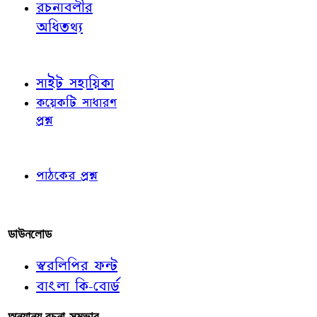
রচনাবলীর
অধিতথ্য
জ্ঞাতব্য বিষয়
সাইট সহায়িকা
কয়েকটি সাধারণ
প্রশ্ন
পাঠকের চোখে
পাঠকের প্রশ্ন
আমাদের লিখুন
ডাউনলোড
স্বরলিপির ফন্ট
বাংলা কি-বোর্ড
অন্যান্য রচনা-সম্ভার