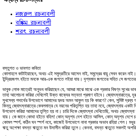
নজরুল রচনাবলী
বঙ্কিম রচনাবলী
শরৎ রচনাবলী
বস্তুগত ও ভাবগত কবিতা
কোলাহলে কাটাইয়াছেন, অথচ এই সমুদ্রতীরে আসেন নাই, সমুদ্রের বায়ু সেবন করেন নাই। ত
ইন্দ্রিয়জগৎ হইতে মনকে আর-এক জগতে লইয়া যায়। দৃশ্যমান জগতের সহিত সে জগতের সাদ
ভাবুক লোক মাত্রেই অনুভব করিয়াছেন যে, আমরা মাঝে মাঝে এক প্রকার বিষণ্ন সুখের ভা
তাহা আলোচনা করিয়া দেখিলেই উক্ত বাক্যের সত্যতা প্রমাণ হইবে। জ্যোৎস্নারাত্রে, দূর হ
সুখসেব্য পদার্থের উপভোগে আমাদের হৃদয় অমন আকুল হয় কি কারণে? কেন, সুমিষ্ট দ্রব্য
কিন্তু জ্যোৎস্নারাত্রে কেবলমাত্র যে নয়নের পরিতৃপ্তি হয় তাহা নহে, জ্যোৎস্নায় একট
উপভোগ করিয়া আমাদের তৃপ্তি হয় না। চারি দিকে জ্যোৎস্না দেখিতেছি, অথচ জ্যোৎস্না আ
যায়। কে জানে কোথা হইতে বহিল! কোন্‌ অদৃশ্য দেশ হইতে আসিল, কোন্‌ অদৃশ্য দেশে চলিয়
কোমল স্পর্শ, কঠিন ঘন স্পর্শ নহে, কাজেই উপভোগে নানা প্রকার অভাব রহিয়া গেল। মধুর সঙ
ঋতু অপেক্ষা বসন্ত ঋতুতে মন উদাসীন করিয়া তুলে। কেননা, বসন্ত ঋতুতে সকলই অপরিস্ফ