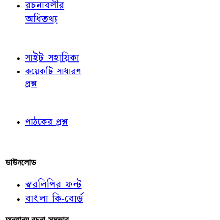
রচনাবলীর
অধিতথ্য
জ্ঞাতব্য বিষয়
সাইট সহায়িকা
কয়েকটি সাধারণ
প্রশ্ন
পাঠকের চোখে
পাঠকের প্রশ্ন
আমাদের লিখুন
ডাউনলোড
স্বরলিপির ফন্ট
বাংলা কি-বোর্ড
অন্যান্য রচনা-সম্ভার