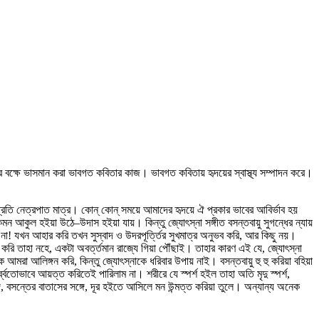
র বক্ষে ভাসমান করা ভাবগত কবিতার কাজ। ভাবগত কবিতায় হৃদয়ের স্বাস্থ্য সম্পাদন করে।
ি নেত্রপাত মাত্র। কোন্‌ কোন্‌ সময়ে আমাদের হৃদয়ে ঐ প্রকার ভাবের আবির্ভাব হয়
কেমন আকুল হইয়া উঠে–উদাস হইয়া যায়। কিন্তু জ্যোৎস্না সঙ্গীত বসন্তবায়ু সুগন্ধের ন্যায়
না! যখন আহার করি তখন সুস্বাদ ও উদরপূর্ত্তির সুখমাত্র অনুভব করি, আর কিছু নয়।
করি তাহা নহে, একটা অবর্ত্তমান রাজ্যে গিয়া পৌঁছাই। তাহার কারণ এই যে, জ্যোৎস্না
রা আলিঙ্গন করি, কিন্তু জ্যোৎস্নাকে ধরিবার উপায় নাই। বসন্তবায়ু হু হু করিয়া বহিয়া
বতোভাবে আয়ত্ত করিতেই পারিলাম না। শরীরে যে স্পর্শ হইল তাহা অতি মৃদু স্পর্শ,
গে, বসন্তের বাতাসের সঙ্গে, দূর হইতে আসিলে মন উন্মত্ত করিয়া তুলে। অন্যান্য অনেক