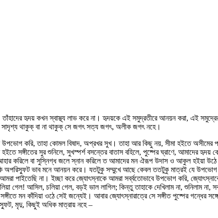
াঁহাদের হৃদয় কখন স্বাস্থ্য লাভ করে না। হৃদয়কে এই সমুদ্রতীরে আনয়ন করা, এই সমুদ্রে
ৃশ্য থাকুক্‌ বা না থাকুক্‌ সে জগৎ সত্য জগৎ, অলীক জগৎ নহে।
ব উপভোগ করি, তাহা কোমল বিষাদ, অপ্রখর সুখ। তাহা আর কিছু নয়, সীমা হইতে অসীমের প্রত
ইতে সঙ্গীতের সুর শুনিলে, সুখস্পর্শ বসন্তের বাতাস বহিলে, পুষ্পের ঘ্রাণে, আমাদের হৃদয় 
 আহার করিলে বা সুস্নিগ্ধ জলে স্নান করিলে ত আমাদের মন ঐরূপ উদাস ও আকুল হইয়া উঠে 
া কি অপরিস্ফুট ভাব মনে আনয়ন করে। যতটুকু সম্মুখে আছে কেবল ততটুকু মাত্রই যে উপভোগ 
মরা পাইতেছি না। ইচ্ছা করে জ্যোৎস্নাকে আমরা সর্ব্বতোভাবে উপভোগ করি, জ্যোৎস্নাকে আম
া গেল! আসিল, চলিয়া গেল, বড়ই ভাল লাগিল; কিন্তু তাহাকে দেখিলাম না, শুনিলাম না, সর্ব্
্গীতে মন কাঁদিয়া ওঠে সেই জন্যেই। আবার জ্যোৎস্নারাত্রে সে সঙ্গীত পুষ্পের গন্ধের সঙ্
ুট, মৃদু, কিছুই অধিক মাত্রায় নহে –