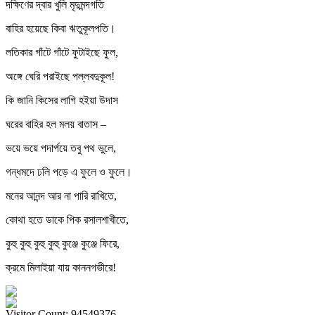
দক্ষিণের দ্বার খুলি মৃদুমন্দগতি
বাহির হয়েছে কিবা ঋতুকূলপতি।
লতিকার গাঁটে গাঁটে ফুটাইছে ফুল,
অঙ্গে ঘেরি পরাইছে পল্লবদুকূল!
কি জানি কিসের লাগি হইয়া উদাস
ঘরের বাহির হল মলয় বাতাস –
ভয়ে ভয়ে পদার্পয়ে তবু পথ ভুলে,
গন্ধমদে ঢলি পড়ে এ ফুলে ও ফুলে।
মনের আনন্দ আর না পারি রাখিতে,
কোথা হতে ডাকে পিক রসালশাখীতে,
কুহু কুহু কুহু কুহু কুঞ্জে কুঞ্জে ফিরে,
ক্রমে মিলাইয়া যায় কাননগভীরে!
Visitor Count: 94549376