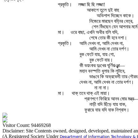
প্রকৃতি।
লজ্জা ছি ছি লজ্জা!
আকাশে তুলে দুই বাহু
অভিশাপ দিচ্ছেন কাকে।
নিজেরে মারছেন বহ্নির বেত্র,
শেল বিঁধছেন যেন আপনার মর্ম
মা।
ওরে বাছা, এখনি অধীর হলি যদি,
শেষে তোর কী হবে দশা।
প্রকৃতি।
আমি দেখব না, আমি দেখব না,
আমি দেখব না তোর দর্পণ।
বুক ফেটে যায়, যায় গো,
বুক ফেটে যায়।
কী ভয়ংকর দুঃখের ঘূর্ণিঝঞ্ঝা—
মহান বনস্পতি ধুলায় কি লুটাবে,
ভাঙবে কি অভ্রভেদী তার গৌর
দেখব না, আমি দেখব না তোর দর্পণ।
না না না।
মা।
থাক্‌ তবে থাক্‌ এই মায়া।
প্রাণপণে ফিরিয়ে আনব মোর মন্ত্র
নাড়ী যদি ছিঁড়ে যায় যাক,
ফুরায়ে যায় যদি যাক নিশ্বাস।
Visitor Count: 94469268
Disclaimer: Site Contents owned, designed, developed, maintained a
(A Registered Society Under
Department of Information Technology & 