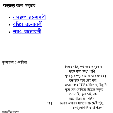
অন্যান্য রচনা-সম্ভার
নজরুল রচনাবলী
বঙ্কিম রচনাবলী
শরৎ রচনাবলী
নৃত্যনাট্য চণ্ডালিকা
নিববে বাতি, পথ হবে অন্ধকার,
ঝড়ে-বাসা-ভাঙা পাখি
ঘুরে ঘুরে পড়বে এসে মোর দ্বারে।
দুরু দুরু করে মোর বক্ষ,
মনের মাঝে ঝিলিক দিতেছে বিজুলি।
দূরে যেন ফেনিয়ে উঠেছে সমুদ্র—
তল নেই, কূল নেই তার।
মন্ত্র খাটবে মা, খাটবে।
মা।
এইবার আয়নার সামনে নাচ্‌ দেখি তুই,
দেখ্‌ দেখি কী ছায়া পড়ল।
প্রকৃতির নৃত্য