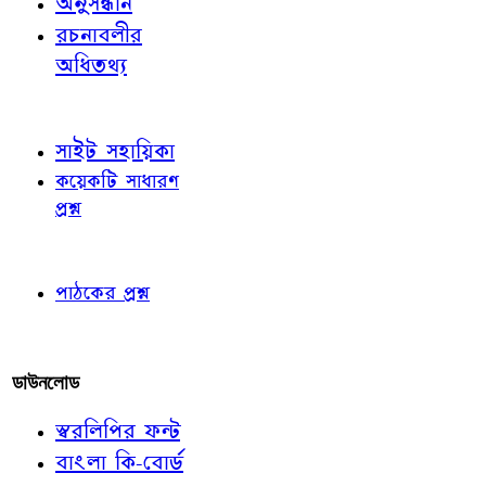
অনুসন্ধান
রচনাবলীর
অধিতথ্য
জ্ঞাতব্য বিষয়
সাইট সহায়িকা
কয়েকটি সাধারণ
প্রশ্ন
পাঠকের চোখে
পাঠকের প্রশ্ন
আমাদের লিখুন
ডাউনলোড
স্বরলিপির ফন্ট
বাংলা কি-বোর্ড