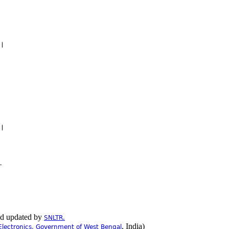
ে।
ব।
—
nd updated by
SNLTR.
, India)
Electronics, Government of West Bengal