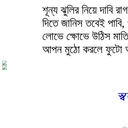
শূন্য ঝুলির নিয়ে দাবি র
দিতে জানিস তবেই পাবি,
লোভে ক্ষোভে উঠিস মাতি
আপন মুঠো করলে ফুটো আ
স্