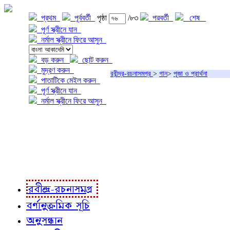
প্রথম
পূর্ববর্তী
পৃষ্ঠা
/৮৩
পরবর্তী
শেষ
পূর্ণ স্ক্রীনে যান
নর্মাল স্ক্রীনে ফিরে আসুন
বড় করুন
ছোট করুন
মুদ্রণ করুন
রবীন্দ্র-রচনাসমগ্র
>
গান
>
পূজা ও প্রার্থনা
পাতাটিকে মেইল করুন
পূর্ণ স্ক্রীনে যান
নর্মাল স্ক্রীনে ফিরে আসুন
প্রকল্প সম্বন্ধে
প্রকল্প রূপায়ণে
রবীন্দ্র-রচনাবলী
রবীন্দ্র-রচনাসমগ্র
বর্ণানুক্রমিক সূচি
অনুসন্ধান