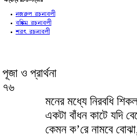
নজরুল রচনাবলী
বঙ্কিম রচনাবলী
শরৎ রচনাবলী
পূজা ও প্রার্থনা
৭৬
মনের মধ্যে নিরবধি শিক
একটা বাঁধন কাটে যদি বে
কেমন ক’রে নামবে বোঝা