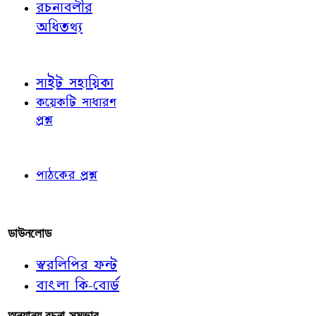
রচনাবলীর
অধিতথ্য
জ্ঞাতব্য বিষয়
সাইট সহায়িকা
কয়েকটি সাধারণ
প্রশ্ন
পাঠকের চোখে
পাঠকের প্রশ্ন
আমাদের লিখুন
ডাউনলোড
স্বরলিপির ফন্ট
বাংলা কি-বোর্ড
অন্যান্য রচনা-সম্ভার