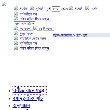
প্রথম
পূর্ববর্তী
পৃষ্ঠা
/৬১৭
পরবর্তী
শেষ
পূর্ণ স্ক্রীনে যান
নর্মাল স্ক্রীনে ফিরে আসুন
বড় করুন
ছোট করুন
মুদ্রণ করুন
রবীন্দ্র-রচনাসমগ্র
>
গান
>
পূজা
পাতাটিকে মেইল করুন
পূর্ণ স্ক্রীনে যান
নর্মাল স্ক্রীনে ফিরে আসুন
প্রকল্প সম্বন্ধে
প্রকল্প রূপায়ণে
রবীন্দ্র-রচনাবলী
রবীন্দ্র-রচনাসমগ্র
বর্ণানুক্রমিক সূচি
অনুসন্ধান