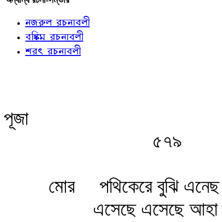
নজরুল রচনাবলী
বঙ্কিম রচনাবলী
শরৎ রচনাবলী
পূজা
৫৭৯
মোর
পথিকেরে বুঝি এনেছ
এসেছে এসেছে আহা