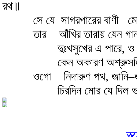
রথ॥
সে যে
সাগরপারের বাণী
ম
তার
আঁখির তারায় যেন গা
দুঃখসুখের এ পারে, 
কেন অকারণ অশ্রুসল
ওগো
নিদারুণ পথ, জানি–
চিরদিন মোর যে দিল ভ
স্