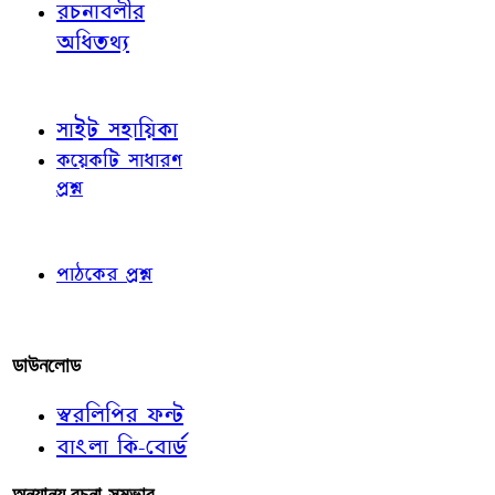
রচনাবলীর
অধিতথ্য
জ্ঞাতব্য বিষয়
সাইট সহায়িকা
কয়েকটি সাধারণ
প্রশ্ন
পাঠকের চোখে
পাঠকের প্রশ্ন
আমাদের লিখুন
ডাউনলোড
স্বরলিপির ফন্ট
বাংলা কি-বোর্ড
অন্যান্য রচনা-সম্ভার