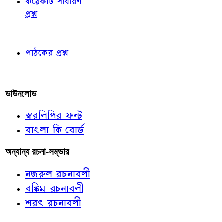
কয়েকটি সাধারণ
প্রশ্ন
পাঠকের চোখে
পাঠকের প্রশ্ন
আমাদের লিখুন
ডাউনলোড
স্বরলিপির ফন্ট
বাংলা কি-বোর্ড
অন্যান্য রচনা-সম্ভার
নজরুল রচনাবলী
বঙ্কিম রচনাবলী
শরৎ রচনাবলী