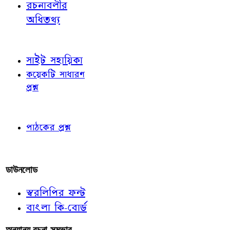
রচনাবলীর
অধিতথ্য
জ্ঞাতব্য বিষয়
সাইট সহায়িকা
কয়েকটি সাধারণ
প্রশ্ন
পাঠকের চোখে
পাঠকের প্রশ্ন
আমাদের লিখুন
ডাউনলোড
স্বরলিপির ফন্ট
বাংলা কি-বোর্ড
অন্যান্য রচনা-সম্ভার