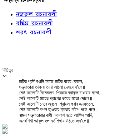
নজরুল রচনাবলী
বঙ্কিম রচনাবলী
শরৎ রচনাবলী
বিচিত্র
৯৭
মাটির প্রদীপখানি আছে মাটির ঘরের কোলে,
সন্ধ্যাতারা তাকায় তারি আলো দেখবে ব’লে॥
সেই আলোটি নিমেষহত
প্রিয়ার ব্যাকুল চাওয়ার মতো,
সেই আলোটি মায়ের প্রাণের ভয়ের মতো দোলে॥
সেই আলোটি নেবে জ্বলে
শ্যামল ধরার হৃদয়তলে,
সেই আলোটি চপল হাওয়ায় ব্যথায় কাঁপে পলে পলে।
নামল সন্ধ্যাতারার বাণী
আকাশ হতে আশিস আনি,
অমরশিখা আকুল হল মর্তশিখায় উঠতে জ্ব’লে॥