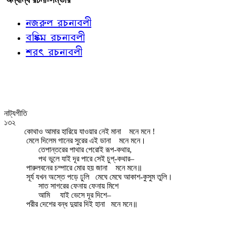
নজরুল রচনাবলী
বঙ্কিম রচনাবলী
শরৎ রচনাবলী
নাট্যগীতি
১৩২
কোথাও আমার হারিয়ে যাওয়ার নেই মানা
মনে মনে !
মেলে দিলেম গানের সুরের এই ডানা
মনে মনে।
তেপান্তরের পাথার পেরোই রূপ-কথার,
পথ ভুলে যাই দূর পারে সেই চুপ্‌-কথার–
পারুলবনের চম্পারে মোর হয় জানা
মনে মনে॥
সূর্য যখন অস্তে পড়ে ঢুলি
মেঘে মেঘে আকাশ-কুসুম তুলি।
সাত সাগরের ফেনায় ফেনায় মিশে
আমি
যাই ভেসে দূর দিশে–
পরীর দেশের বন্ধ দুয়ার দিই হানা
মনে মনে॥