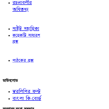
রচনাবলীর
অধিতথ্য
জ্ঞাতব্য বিষয়
সাইট সহায়িকা
কয়েকটি সাধারণ
প্রশ্ন
পাঠকের চোখে
পাঠকের প্রশ্ন
আমাদের লিখুন
ডাউনলোড
স্বরলিপির ফন্ট
বাংলা কি-বোর্ড
অন্যান্য রচনা-সম্ভার