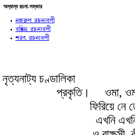
অন্যান্য রচনা-সম্ভার
নজরুল রচনাবলী
বঙ্কিম রচনাবলী
শরৎ রচনাবলী
নৃত্যনাট্য চণ্ডালিকা
প্রকৃতি।
ওমা, ওম
ফিরিয়ে নে তো
এখনি এখন
ও রাক্ষুসী,