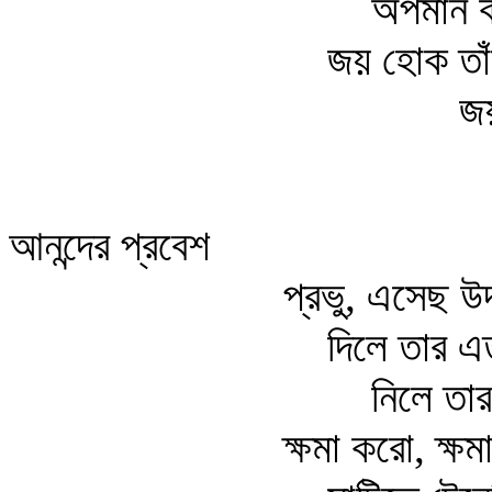
অপমান ক
জয় হোক তাঁ
জ
আনন্দের প্রবেশ
প্রভু, এসেছ উ
দিলে তার এত
নিলে তা
ক্ষমা করো, ক্