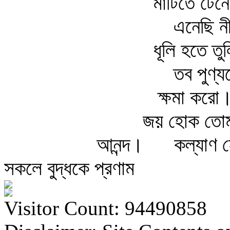
মাটিতে টেন
এনেছি নী
ধূলি হতে ত
তব পুণ্
ক্ষমা করো
জয় হোক তো
আনন্দ।
কল্যাণ 
সকলে বুদ্ধকে প্রণাম
Visitor Count: 94490858