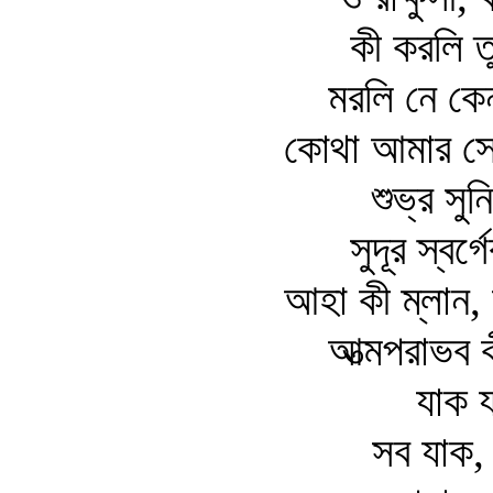
কী করলি 
মরলি নে কে
কোথা আমার সেই
শুভ্র সুনি
সুদূর স্ব
আহা কী ম্লান,
আত্মপরাভব 
যাক 
সব যাক