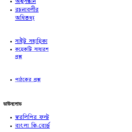
অনুসন্ধান
রচনাবলীর
অধিতথ্য
জ্ঞাতব্য বিষয়
সাইট সহায়িকা
কয়েকটি সাধারণ
প্রশ্ন
পাঠকের চোখে
পাঠকের প্রশ্ন
আমাদের লিখুন
ডাউনলোড
স্বরলিপির ফন্ট
বাংলা কি-বোর্ড