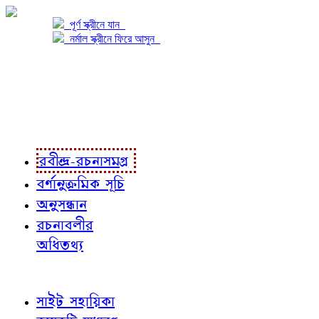
পূর্ণ স্ক্রীনে যান
নর্মাল স্ক্রীনে ফিরে আসুন
প্রকল্প সম্বন্ধে
প্রকল্প রূপায়ণে
রবীন্দ্র-রচনাবলী
রবীন্দ্র-রচনাসমগ্র
বর্ণানুক্রমিক সূচি
অনুসন্ধান
রচনাবলীর
অধিতথ্য
জ্ঞাতব্য বিষয়
সাইট সহায়িকা