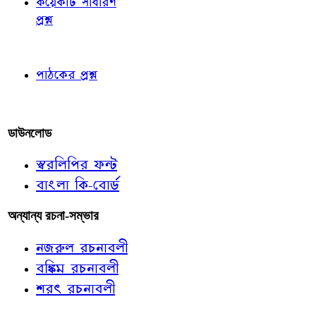
কয়েকটি সাধারণ
প্রশ্ন
পাঠকের চোখে
পাঠকের প্রশ্ন
আমাদের লিখুন
ডাউনলোড
স্বরলিপির ফন্ট
বাংলা কি-বোর্ড
অন্যান্য রচনা-সম্ভার
নজরুল রচনাবলী
বঙ্কিম রচনাবলী
শরৎ রচনাবলী