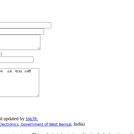
ে।
nd updated by
SNLTR.
, India)
Electronics, Government of West Bengal