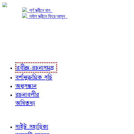
পূর্ণ স্ক্রীনে যান
নর্মাল স্ক্রীনে ফিরে আসুন
প্রকল্প সম্বন্ধে
প্রকল্প রূপায়ণে
রবীন্দ্র-রচনাবলী
রবীন্দ্র-রচনাসমগ্র
বর্ণানুক্রমিক সূচি
অনুসন্ধান
রচনাবলীর
অধিতথ্য
জ্ঞাতব্য বিষয়
সাইট সহায়িকা