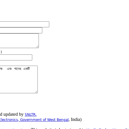
ে।
nd updated by
SNLTR.
, India)
Electronics, Government of West Bengal