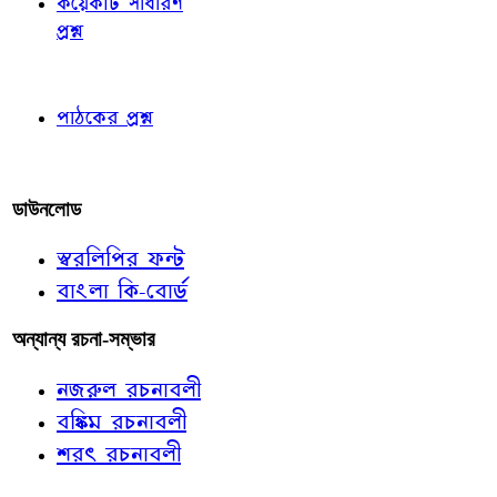
কয়েকটি সাধারণ
প্রশ্ন
পাঠকের চোখে
পাঠকের প্রশ্ন
আমাদের লিখুন
ডাউনলোড
স্বরলিপির ফন্ট
বাংলা কি-বোর্ড
অন্যান্য রচনা-সম্ভার
নজরুল রচনাবলী
বঙ্কিম রচনাবলী
শরৎ রচনাবলী