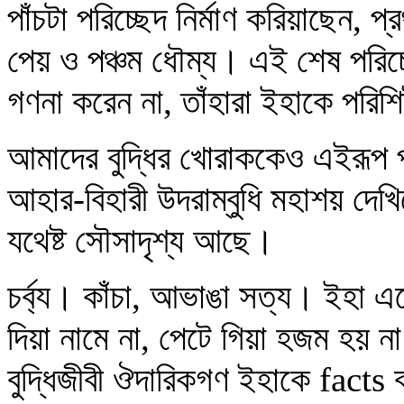
পাঁচটা পরিচ্ছেদ নির্মাণ করিয়াছেন, প্র
পেয় ও পঞ্চম ধৌম্য। এই শেষ পরিচ্
গণনা করেন না, তাঁহারা ইহাকে পরিশি
আমাদের বুদ্ধির খোরাককেও এইরূপ পা
আহার-বিহারী উদরাম্বুধি মহাশয় দেখ
যথেষ্ট সৌসাদৃশ্য আছে।
চর্ব্য। কাঁচা, আভাঙা সত্য। ইহা 
দিয়া নামে না, পেটে গিয়া হজম হয় ন
বুদ্ধিজীবী ঔদারিকগণ ইহাকে facts 