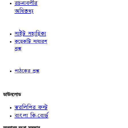
রচনাবলীর
অধিতথ্য
জ্ঞাতব্য বিষয়
সাইট সহায়িকা
কয়েকটি সাধারণ
প্রশ্ন
পাঠকের চোখে
পাঠকের প্রশ্ন
আমাদের লিখুন
ডাউনলোড
স্বরলিপির ফন্ট
বাংলা কি-বোর্ড
অন্যান্য রচনা-সম্ভার