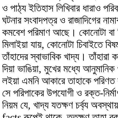
ও পাঠ্য ইতিহাস লিখিবার ধারাও পর
ঘটনার সংবাদপত্র ও রাজাদিগের নামাবল
কমবেশ পরিমাণ আছে। কোনোটা বা চি
মিলাইয়া যায়, কোনোটা চিবাইতে বিষম কষ
তাঁহাদের স্বাভাবিক খাদ্য। তাঁহারা ক
দিয়া ভাঙিয়া, মুখের মধ্যে আনুমানিক
লইয়া এমনি আকারে তাহাকে পরিণত করে
সে পরিপাকের উপযোগী ও রক্ত-নির্মা
নিয়ম যে, খাদ্য যতক্ষণ চর্ব্য অবস্থ
facts রূপেই থাকে, ততক্ষণ তাহা রক্