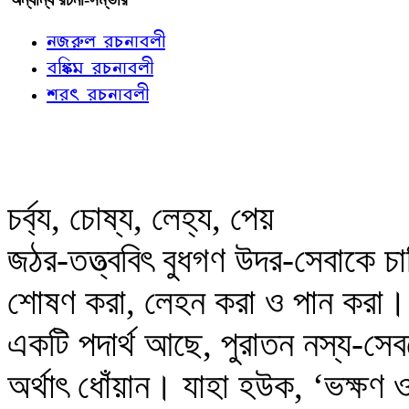
নজরুল রচনাবলী
বঙ্কিম রচনাবলী
শরৎ রচনাবলী
চর্ব্য, চোষ্য, লেহ্য, পেয়
জঠর-তত্ত্ববিৎ বুধগণ উদর-সেবাকে চা
শোষণ করা, লেহন করা ও পান করা। আ
একটি পদার্থ আছে, পুরাতন নস্য-সে
অর্থাৎ ধোঁয়ান। যাহা হউক, ‘ভক্ষণ ও