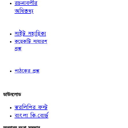
রচনাবলীর
অধিতথ্য
জ্ঞাতব্য বিষয়
সাইট সহায়িকা
কয়েকটি সাধারণ
প্রশ্ন
পাঠকের চোখে
পাঠকের প্রশ্ন
আমাদের লিখুন
ডাউনলোড
স্বরলিপির ফন্ট
বাংলা কি-বোর্ড
অন্যান্য রচনা-সম্ভার