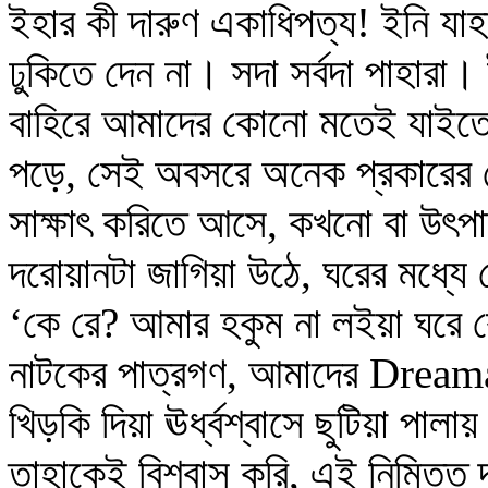
ইহার কী দারুণ একাধিপত্য! ইনি য
ঢুকিতে দেন না। সদা সর্বদা পাহারা। 
বাহিরে আমাদের কোনো মতেই যাইতে 
পড়ে, সেই অবসরে অনেক প্রকারের লো
সাক্ষাৎ করিতে আসে, কখনো বা উৎ
দরোয়ানটা জাগিয়া উঠে, ঘরের মধ্যে
‘কে রে? আমার হকুম না লইয়া ঘরে 
নাটকের পাত্রগণ, আমাদের Dreamat
খিড়কি দিয়া ঊর্ধ্বশ্বাসে ছুটিয়া 
তাহাকেই বিশ্বাস করি, এই নিমিত্ত