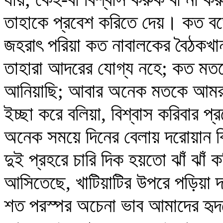
তাহাকে প্রবেশ করিতে দেয়। কত বড়ো
জহরাৎ পরিয়া কত নাবালকের বৈঠকখ
তাহারা আদরের যোগ্য নহে; কত মতকে
আনিয়াছি; আবার অনেক মতকে আমরা ঠি
ইচ্ছা করে বলিয়া, বিশ্বাস করিবার 
অনেক সময়ে দিনের বেলায় দরোয়ান 
দুই প্রহরে চারি দিক হয়তো ঝাঁ ঝাঁ ক
আসিতেছে, খাটিয়াটির উপরে পড়িয়া দ
শত পরস্পর অচেনা ভাব আমাদের হৃদয়