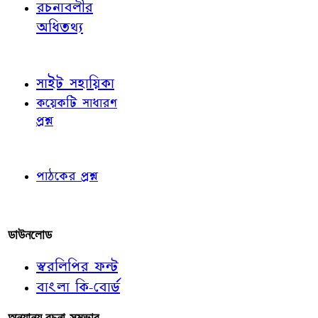
রচনাবলীর
অধিতথ্য
জ্ঞাতব্য বিষয়
সাইট সহায়িকা
কয়েকটি সাধারণ
প্রশ্ন
পাঠকের চোখে
পাঠকের প্রশ্ন
আমাদের লিখুন
ডাউনলোড
স্বরলিপির ফন্ট
বাংলা কি-বোর্ড
অন্যান্য রচনা-সম্ভার