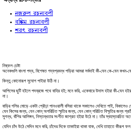
নজরুল রচনাবলী
বঙ্কিম রচনাবলী
শরৎ রচনাবলী
নিষ্ফল চেষ্টা
অনেকগুলি বাংলা পদ্য, বিশেষত গদ্যপ্রবন্ধ পড়িয়া আমরা সর্বদাই কী-যেন কে-যেন কখন-
কিন্তু কোনোরূপ সুযোগ পাইয়া উঠি না।
আপিসের ছুটি হইলে পদব্রজে পথে বাহির হই; মনে করি, একেবারে উদাস হইয়া কী-যেন হইয়া
না।
বাড়ির গলির মোড়ে একটা প্রৌঢ়া পানওয়ালী বসিয়া থাকে সকালেও দেখিতে পাই, বিকালেও দেখিত
যেন কিসের জন্য, যেন কোন্‌ অপরিচিত স্মৃতির জন্য, যেন কোন্‌ পরিচিত বিস্মৃতির জন্য প্
সুগন্ধ, বাঁশির আলিঙ্গন, নিস্তব্ধতার সংগীত জাগ্রত হইয়া উঠে না। তাঁর স্বহস্তরচিত অন
যেদিন চাঁদ উঠে সেদিন মনে করি, চাঁদের দিকে তাকাইয়া থাকা যাক, দেখি তাহাতে কীরূপ