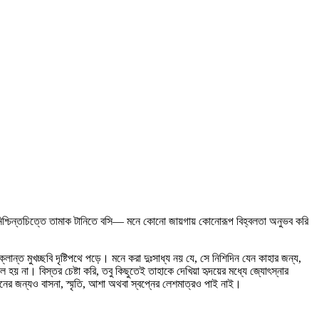
 নিশ্চিন্তচিত্তে তামাক টানিতে বসি— মনে কোনো জায়গায় কোনোরূপ বিহ্বলতা অনুভব করি
ন্ত মুখচ্ছবি দৃষ্টিপথে পড়ে। মনে করা দুঃসাধ্য নয় যে, সে নিশিদিন যেন কাহার জন্য,
ল হয় না। বিস্তর চেষ্টা করি, তবু কিছুতেই তাহাকে দেখিয়া হৃদয়ের মধ্যে জ্যোৎস্নার
দিনের জন্যও বাসনা, স্মৃতি, আশা অথবা স্বপ্নের লেশমাত্রও পাই নাই।