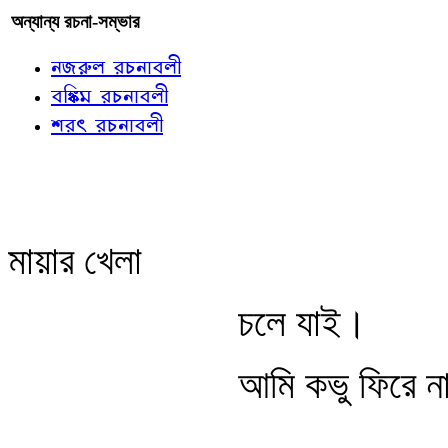
অন্যান্য রচনা-সম্ভার
নজরুল রচনাবলী
বঙ্কিম রচনাবলী
শরৎ রচনাবলী
মায়ার খেলা
চলে যাই।
আমি কভু ফিরে ন