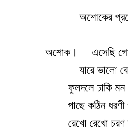
অশোকের প্র
অশোক।
এসেছি গো
যারে ভালো ব
ফুলদলে ঢাকি মন
পাছে কঠিন ধরণী
রেখো রেখো চরণ হ