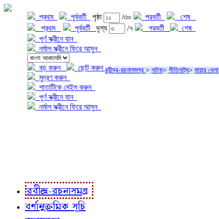
প্রথম
পূর্ববর্তী
পৃষ্ঠা
/৩০
পরবর্তী
শেষ
প্রথম
পূর্ববর্তী
দৃশ্য
/৭
পরবর্তী
শেষ
পূর্ণ স্ক্রীনে যান
নর্মাল স্ক্রীনে ফিরে আসুন
বড় করুন
ছোট করুন
রবীন্দ্র-রচনাসমগ্র
>
নাটক
>
গীতিনাট্য
>
মায়ার খেলা
মুদ্রণ করুন
পাতাটিকে মেইল করুন
পূর্ণ স্ক্রীনে যান
নর্মাল স্ক্রীনে ফিরে আসুন
প্রকল্প সম্বন্ধে
প্রকল্প রূপায়ণে
রবীন্দ্র-রচনাবলী
রবীন্দ্র-রচনাসমগ্র
বর্ণানুক্রমিক সূচি