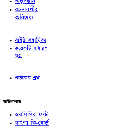
অনুসন্ধান
রচনাবলীর
অধিতথ্য
জ্ঞাতব্য বিষয়
সাইট সহায়িকা
কয়েকটি সাধারণ
প্রশ্ন
পাঠকের চোখে
পাঠকের প্রশ্ন
আমাদের লিখুন
ডাউনলোড
স্বরলিপির ফন্ট
বাংলা কি-বোর্ড