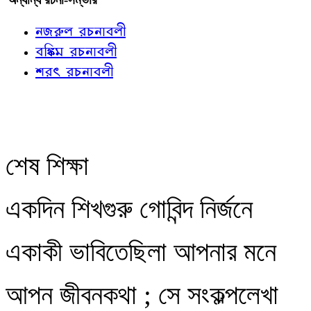
নজরুল রচনাবলী
বঙ্কিম রচনাবলী
শরৎ রচনাবলী
শেষ শিক্ষা
একদিন শিখগুরু গোবিন্দ নির্জনে
একাকী ভাবিতেছিলা আপনার মনে
আপন জীবনকথা ; সে সংকল্পলেখা