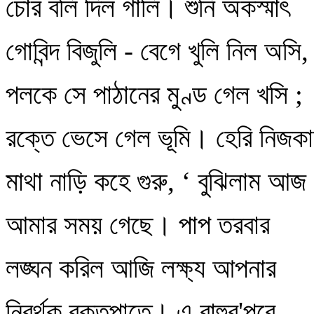
চোর বলি দিল গালি। শুনি অকস্মাৎ
গোবিন্দ বিজুলি - বেগে খুলি নিল অসি,
পলকে সে পাঠানের মুণ্ড গেল খসি ;
রক্তে ভেসে গেল ভূমি। হেরি নিজক
মাথা নাড়ি কহে গুরু, ‘ বুঝিলাম আজ
আমার সময় গেছে। পাপ তরবার
লঙ্ঘন করিল আজি লক্ষ্য আপনার
নিরর্থক রক্তপাতে। এ বাহুর'পরে