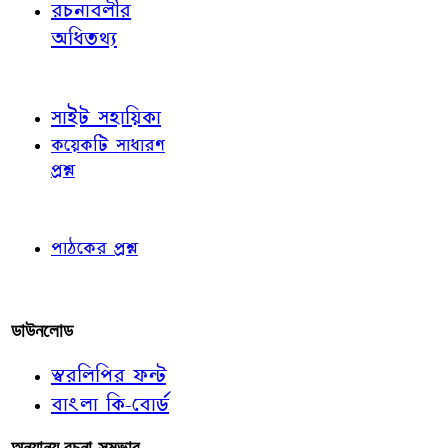
রচনাবলীর
অধিতথ্য
জ্ঞাতব্য বিষয়
সাইট সহায়িকা
কয়েকটি সাধারণ
প্রশ্ন
পাঠকের চোখে
পাঠকের প্রশ্ন
আমাদের লিখুন
ডাউনলোড
স্বরলিপির ফন্ট
বাংলা কি-বোর্ড
অন্যান্য রচনা-সম্ভার