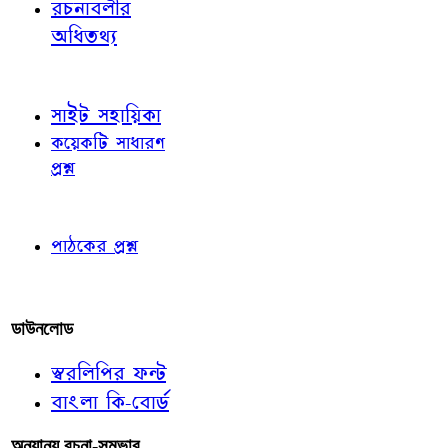
রচনাবলীর
অধিতথ্য
জ্ঞাতব্য বিষয়
সাইট সহায়িকা
কয়েকটি সাধারণ
প্রশ্ন
পাঠকের চোখে
পাঠকের প্রশ্ন
আমাদের লিখুন
ডাউনলোড
স্বরলিপির ফন্ট
বাংলা কি-বোর্ড
অন্যান্য রচনা-সম্ভার