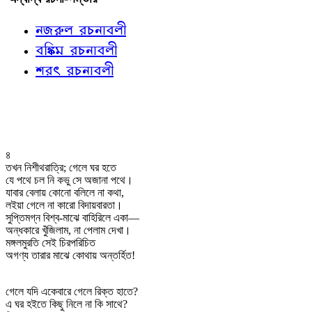
নজরুল রচনাবলী
বঙ্কিম রচনাবলী
শরৎ রচনাবলী
৪
তখন নিশীথরাত্রি; গেলে ঘর হতে
যে পথে চল নি কভু সে অজানা পথে।
যাবার বেলায় কোনো বলিলে না কথা,
লইয়া গেলে না কারো বিদায়বারতা।
সুপ্তিমগ্ন বিশ্ব-মাঝে বাহিরিলে একা—
অন্ধকারে খুঁজিলাম, না পেলাম দেখা।
মঙ্গলমুরতি সেই চিরপরিচিত
অগণ্য তারার মাঝে কোথায় অন্তর্হিত!
গেলে যদি একেবারে গেলে রিক্ত হাতে?
এ ঘর হইতে কিছু নিলে না কি সাথে?