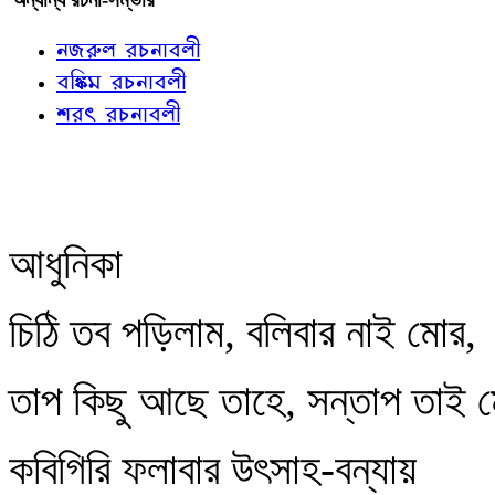
নজরুল রচনাবলী
বঙ্কিম রচনাবলী
শরৎ রচনাবলী
আধুনিকা
চিঠি তব পড়িলাম, বলিবার নাই মোর,
তাপ কিছু আছে তাহে, সন্তাপ তাই
কবিগিরি ফলাবার উৎসাহ-বন্যায়