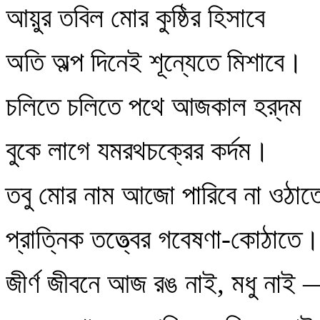
আয়ুর তবিল মোর কুষ্ঠির হিসাবে
অতি অল্প দিনেই শূন্যেতে মিশাবে।
চলিতে চলিতে পথে আজকাল হর্‌দম
বুকে লাগে যমরথচক্রের কর্দম।
তবু মোর নাম আজো পারিবে না ওঠাত
প্রাত্নিক তত্ত্বের গবেষণা-কোঠাতে।
জীর্ণ জীবনে আজ রঙ নাই, মধু নাই