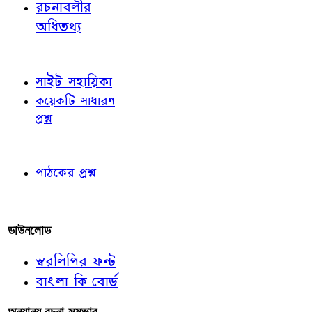
রচনাবলীর
অধিতথ্য
জ্ঞাতব্য বিষয়
সাইট সহায়িকা
কয়েকটি সাধারণ
প্রশ্ন
পাঠকের চোখে
পাঠকের প্রশ্ন
আমাদের লিখুন
ডাউনলোড
স্বরলিপির ফন্ট
বাংলা কি-বোর্ড
অন্যান্য রচনা-সম্ভার