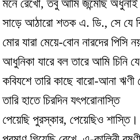
মনে রেখো, তবু আমি জন্মেছি অধুনা
সাড়ে আঠারো শতক এ. ডি., সে যে বি
মোর যারা মেয়ে-বোন নারদের পিসি 
আধুনিকা যারে বল তারে আমি চিনি যে
কবিযশে তারি কাছে বারো-আনা ঋণী
তারি হাতে চিরদিন যৎপরোনাস্তি
পেয়েছি পুরস্কার, পেয়েছিও শাস্তি।
প্রমাণ গিয়েছি রেখে, এ-কালিনী রমণ