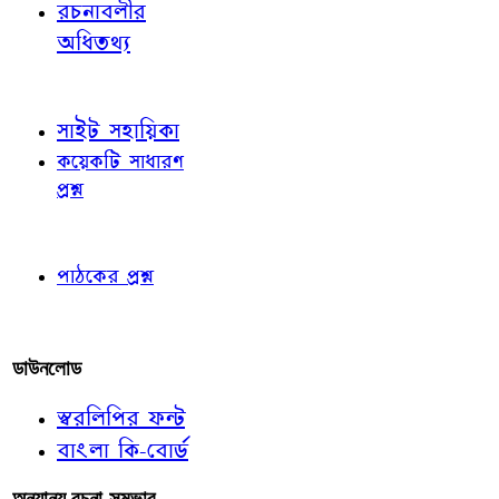
রচনাবলীর
অধিতথ্য
জ্ঞাতব্য বিষয়
সাইট সহায়িকা
কয়েকটি সাধারণ
প্রশ্ন
পাঠকের চোখে
পাঠকের প্রশ্ন
আমাদের লিখুন
ডাউনলোড
স্বরলিপির ফন্ট
বাংলা কি-বোর্ড
অন্যান্য রচনা-সম্ভার