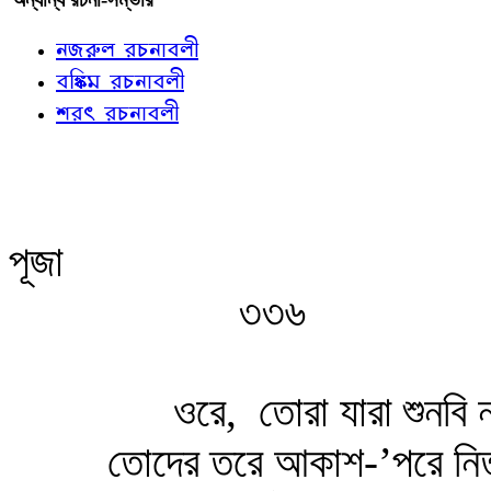
নজরুল রচনাবলী
বঙ্কিম রচনাবলী
শরৎ রচনাবলী
পূজা
৩৩৬
ওরে,
তোরা যারা শুনবি ন
তোদের তরে আকাশ-’পরে নিত্