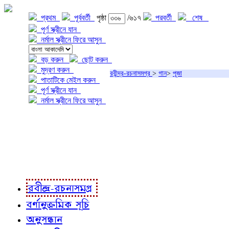
প্রথম
পূর্ববর্তী
পৃষ্ঠা
/৬১৭
পরবর্তী
শেষ
পূর্ণ স্ক্রীনে যান
নর্মাল স্ক্রীনে ফিরে আসুন
বড় করুন
ছোট করুন
মুদ্রণ করুন
রবীন্দ্র-রচনাসমগ্র
>
গান
>
পূজা
পাতাটিকে মেইল করুন
পূর্ণ স্ক্রীনে যান
নর্মাল স্ক্রীনে ফিরে আসুন
প্রকল্প সম্বন্ধে
প্রকল্প রূপায়ণে
রবীন্দ্র-রচনাবলী
রবীন্দ্র-রচনাসমগ্র
বর্ণানুক্রমিক সূচি
অনুসন্ধান