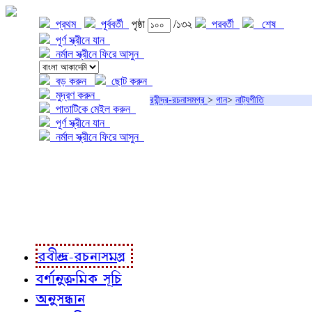
প্রথম
পূর্ববর্তী
পৃষ্ঠা
/১৩২
পরবর্তী
শেষ
পূর্ণ স্ক্রীনে যান
নর্মাল স্ক্রীনে ফিরে আসুন
বড় করুন
ছোট করুন
মুদ্রণ করুন
রবীন্দ্র-রচনাসমগ্র
>
গান
>
নাট্যগীতি
পাতাটিকে মেইল করুন
পূর্ণ স্ক্রীনে যান
নর্মাল স্ক্রীনে ফিরে আসুন
প্রকল্প সম্বন্ধে
প্রকল্প রূপায়ণে
রবীন্দ্র-রচনাবলী
রবীন্দ্র-রচনাসমগ্র
বর্ণানুক্রমিক সূচি
অনুসন্ধান