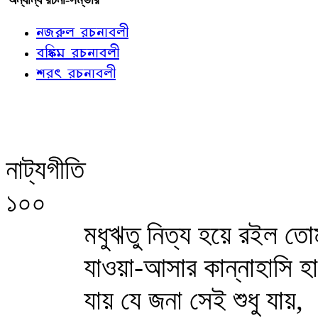
নজরুল রচনাবলী
বঙ্কিম রচনাবলী
শরৎ রচনাবলী
নাট্যগীতি
১০০
মধুঋতু নিত্য হয়ে রইল তো
যাওয়া-আসার কান্নাহাসি হ
যায় যে জনা সেই শুধু যায়,