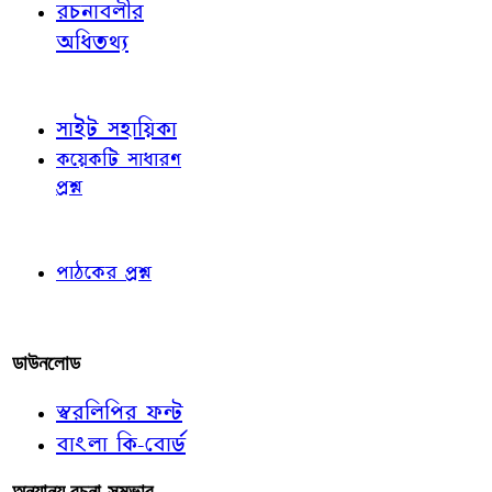
রচনাবলীর
অধিতথ্য
জ্ঞাতব্য বিষয়
সাইট সহায়িকা
কয়েকটি সাধারণ
প্রশ্ন
পাঠকের চোখে
পাঠকের প্রশ্ন
আমাদের লিখুন
ডাউনলোড
স্বরলিপির ফন্ট
বাংলা কি-বোর্ড
অন্যান্য রচনা-সম্ভার