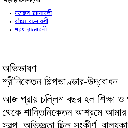
নজরুল রচনাবলী
বঙ্কিম রচনাবলী
শরৎ রচনাবলী
অভিভাষণ
শ্রীনিকেতন শিল্পভাণ্ডার-উদ্‌বোধন
আজ প্রায় চল্লিশ বছর হল শিক্ষা ও প
থেকে শান্তিনিকেতন আশ্রমে আমা
স্বল্প, অভিজ্ঞতা ছিল সংকীর্ণ, বাল্যক