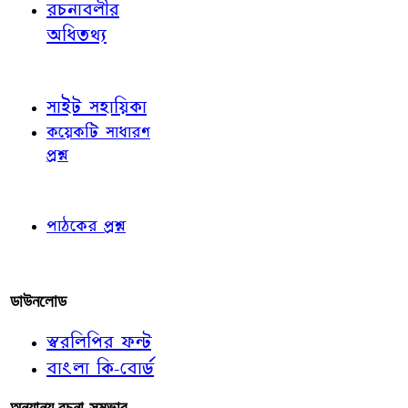
রচনাবলীর
অধিতথ্য
জ্ঞাতব্য বিষয়
সাইট সহায়িকা
কয়েকটি সাধারণ
প্রশ্ন
পাঠকের চোখে
পাঠকের প্রশ্ন
আমাদের লিখুন
ডাউনলোড
স্বরলিপির ফন্ট
বাংলা কি-বোর্ড
অন্যান্য রচনা-সম্ভার