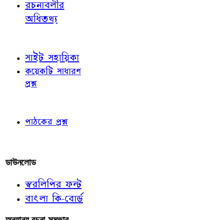
রচনাবলীর
অধিতথ্য
জ্ঞাতব্য বিষয়
সাইট সহায়িকা
কয়েকটি সাধারণ
প্রশ্ন
পাঠকের চোখে
পাঠকের প্রশ্ন
আমাদের লিখুন
ডাউনলোড
স্বরলিপির ফন্ট
বাংলা কি-বোর্ড
অন্যান্য রচনা-সম্ভার