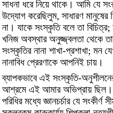
সাধনা ধরে নিয়ে থাকে। আমি যে সংক
উদ্যোগ করেছিলুম, সাধারণ মানুষের চি
না। যাকে সংস্কৃতি বলে তা বিচিত্র
খনিজ অবস্থার অনুজ্জ্বলতা থেকে তার
সংস্কৃতির নানা শাখা-প্রশাখা; মন য
নানাবিধ প্রেরণাকে আপনিই চায়।
ব্যাপকভাবে এই সংস্কৃতি-অনুশীলনের 
আশ্রমে এই আমার অভিপ্রায় ছিল। আ
পরিধির মধ্যে জ্ঞানচর্চার যে সংকীর্ণ 
সকলরকম কারুকার্য্য শিল্পকলা নৃত্য