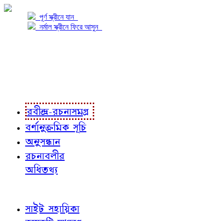
পূর্ণ স্ক্রীনে যান
নর্মাল স্ক্রীনে ফিরে আসুন
প্রকল্প সম্বন্ধে
প্রকল্প রূপায়ণে
রবীন্দ্র-রচনাবলী
রবীন্দ্র-রচনাসমগ্র
বর্ণানুক্রমিক সূচি
অনুসন্ধান
রচনাবলীর
অধিতথ্য
জ্ঞাতব্য বিষয়
সাইট সহায়িকা