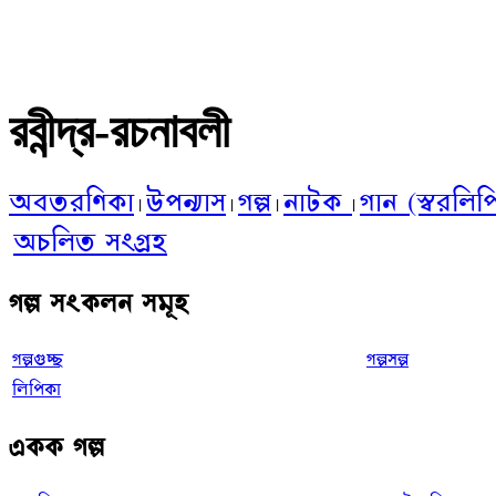
রবীন্দ্র-রচনাবলী
অবতরণিকা
উপন্যাস
গল্প
‌নাটক
গান (স্বরলিপ
|
|
|
|
অচলিত সংগ্রহ
গল্প সংকলন সমূহ
গল্পগুচ্ছ
গল্পসল্প
লিপিকা
একক গল্প