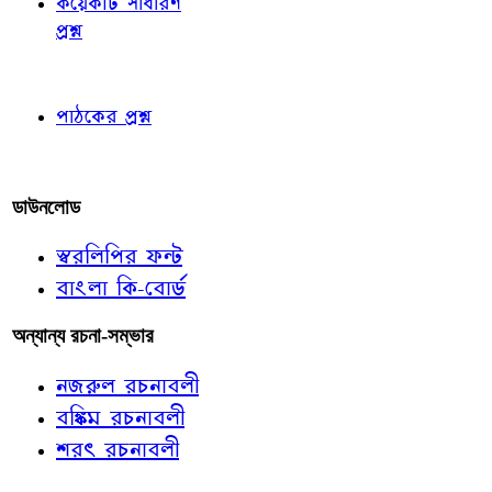
কয়েকটি সাধারণ
প্রশ্ন
পাঠকের চোখে
পাঠকের প্রশ্ন
আমাদের লিখুন
ডাউনলোড
স্বরলিপির ফন্ট
বাংলা কি-বোর্ড
অন্যান্য রচনা-সম্ভার
নজরুল রচনাবলী
বঙ্কিম রচনাবলী
শরৎ রচনাবলী